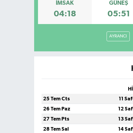
İMSAK
GÜNEŞ
ÖZEL HABER
04:18
05:51
SAĞLIK
AYRANCI
SPOR
TARİH
TASAVVUF
YAŞAM VE ÇEVRE
H
25 Tem Cts
11 Sa
26 Tem Paz
12 Sa
27 Tem Pts
13 Sa
28 Tem Sal
14 Sa