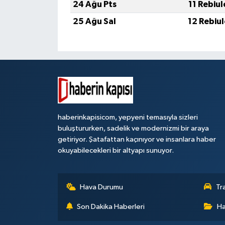
24 Ağu Pts
11 Rebiu
25 Ağu Sal
12 Rebiu
haberinkapisicom, yepyeni temasıyla sizleri
buluştururken, sadelik ve modernizmi bir araya
getiriyor. Şatafattan kaçınıyor ve insanlara haber
okuyabilecekleri bir altyapı sunuyor.
Hava Durumu
Tr
Son Dakika Haberleri
Ha