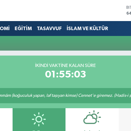
B
6
D
4
OMİ
EĞİTİM
TASAVVUF
İSLAM VE KÜLTÜR
E
5
ST
64
G
6
İKINDI VAKTINE KALAN SÜRE
Bİ
01:55:03
13
mâm (koğuculuk yapan, laf taşıyan kimse) Cennet'e giremez. (Hadis-i şe