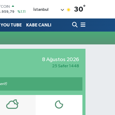
°
ITCOIN
30
İstanbul
4.959,79
%1.11
OLAR
7,7436
%0.18
YOU TUBE
KABE CANLI
URO
5,2510
%0.32
ERLİN
,4811
%0.38
RAM ALTIN
660.55
%0.03
ST100
8 Ağustos 2026
.779
%-14
25 Safer 1448
rif)