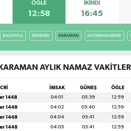
ÖĞLE
İKINDI
12:58
16:45
BAŞYAYLA
ERMENEK
KARAMAN
KAZIMKARABEKİR
KARAMAN AYLIK NAMAZ VAKITLER
İCRİ
İMSAK
GÜNEŞ
ÖĞLE
fer 1448
04:01
05:39
12:59
fer 1448
04:02
05:40
12:59
fer 1448
04:04
05:41
12:59
fer 1448
04:05
05:41
12:59