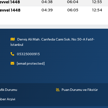
levvel 1448
04:38
06:04
12:55
levvel 1448
04:39
06:05
12:54
Derviş Ali Mah. Canfeda Cami Sok. No:50-A Fatif-
İstanbul
05325000915
[email protected]
afik Durumu
Puan Durumu ve Fikstür
ber Arşivi