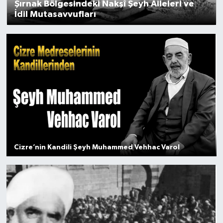
Şırnak Bölgesindeki Nakşî Şeyh Aileleri ve
İdil Mutasavvufları
ÖZEL HABER
SAĞLIK
SPOR
TARİH
TASAVVUF
YAŞAM VE ÇEVRE
Cizre’nin Kandili Şeyh Muhammed Vehhac Varol