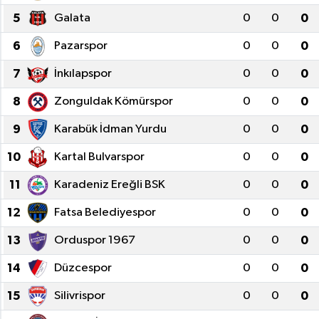
5
Galata
0
0
0
ÖZEL HABER
6
Pazarspor
0
0
0
SAĞLIK
7
İnkılapspor
0
0
0
SPOR
8
Zonguldak Kömürspor
0
0
0
9
Karabük İdman Yurdu
0
0
0
TARİH
10
Kartal Bulvarspor
0
0
0
TASAVVUF
11
Karadeniz Ereğli BSK
0
0
0
YAŞAM VE ÇEVRE
12
Fatsa Belediyespor
0
0
0
13
Orduspor 1967
0
0
0
14
Düzcespor
0
0
0
15
Silivrispor
0
0
0