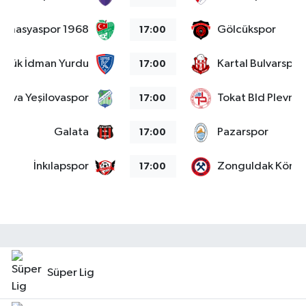
Amasyaspor 1968
Gölcükspor
17:00
abük İdman Yurdu
Kartal Bulvarspor
17:00
alova Yeşilovaspor
Tokat Bld Plevne
17:00
Galata
Pazarspor
17:00
İnkılapspor
Zonguldak Kömü
17:00
Süper Lig