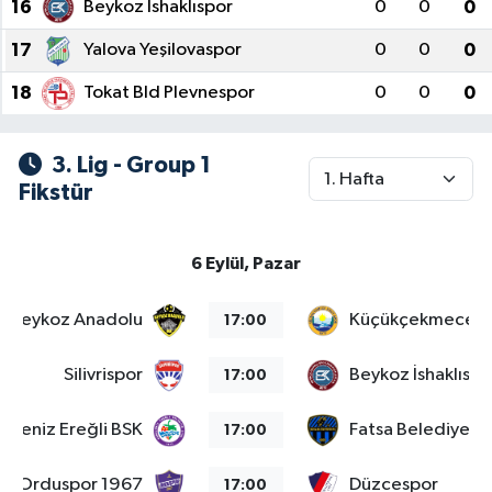
16
Beykoz İshaklıspor
0
0
0
17
Yalova Yeşilovaspor
0
0
0
18
Tokat Bld Plevnespor
0
0
0
3. Lig - Group 1
Fikstür
6 Eylül, Pazar
Beykoz Anadolu
Küçükçekmece S
17:00
Silivrispor
Beykoz İshaklıspo
17:00
adeniz Ereğli BSK
Fatsa Belediyesp
17:00
Orduspor 1967
Düzcespor
17:00