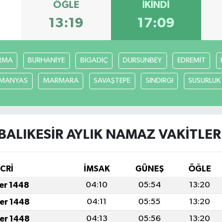
ÖĞLE
İKINDI
13:19
17:09
RMA
BURHANİYE
BİGADİÇ
DURSUNBEY
EDREMİT
MANYAS
MARMARA
SAVAŞTEPE
SINDIRGI
SUSURLUK
BALIKESİR AYLIK NAMAZ VAKITLER
İCRİ
İMSAK
GÜNEŞ
ÖĞLE
fer 1448
04:10
05:54
13:20
fer 1448
04:11
05:55
13:20
fer 1448
04:13
05:56
13:20