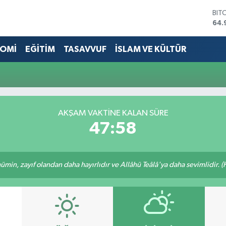
BIT
64.
DO
47,
OMİ
EĞİTİM
TASAVVUF
İSLAM VE KÜLTÜR
EU
55,
STE
64,
GRA
666
AKŞAM VAKTINE KALAN SÜRE
BİS
47:58
13.
min, zayıf olandan daha hayırlıdır ve Allâhü Teâlâ'ya daha sevimlidir. (H