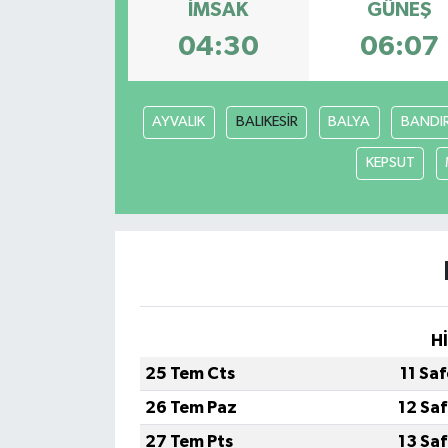
İMSAK
GÜNEŞ
ÖZEL HABER
04:30
06:07
SAĞLIK
AYVALIK
BALIKESİR
BALYA
BANDI
SPOR
KEPSUT
TARİH
TASAVVUF
YAŞAM VE ÇEVRE
H
25 Tem Cts
11 Sa
26 Tem Paz
12 Sa
27 Tem Pts
13 Sa