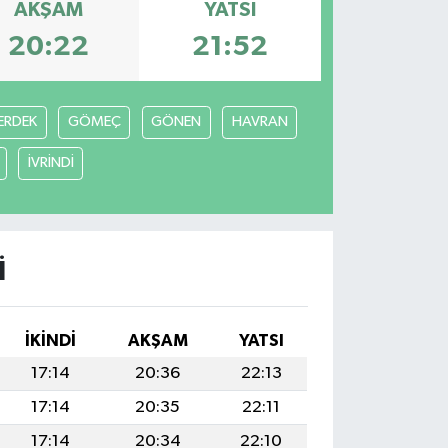
AKŞAM
YATSI
20:22
21:52
ERDEK
GÖMEÇ
GÖNEN
HAVRAN
İVRİNDİ
I
İKINDI
AKŞAM
YATSI
17:14
20:36
22:13
17:14
20:35
22:11
17:14
20:34
22:10