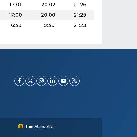
17:01
20:02
21:26
17:00
20:00
21:25
16:59
19:59
21:23
Tüm Manşetler