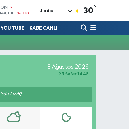
°
COIN
30
İstanbul
944,08
%-0.18
LAR
7436
%0.18
YOU TUBE
KABE CANLI
RO
2510
%0.32
RLİN
4811
%0.38
M ALTIN
0.55
%0.03
T100
8 Ağustos 2026
779
%-14
25 Safer 1448
adis-i şerif)