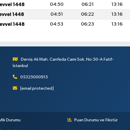
levvel 1448
04:50
06:21
13:16
levvel 1448
04:51
06:22
13:16
levvel 1448
04:53
06:23
13:16
Derviş Ali Mah. Canfeda Cami Sok. No:50-A Fatif-
İstanbul
05325000915
[email protected]
afik Durumu
Puan Durumu ve Fikstür