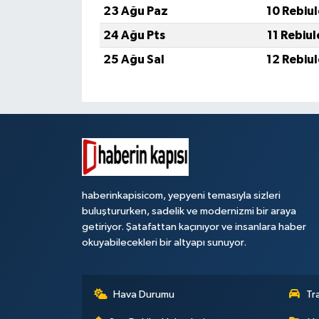
23 Ağu Paz
10 Rebiu
24 Ağu Pts
11 Rebiu
25 Ağu Sal
12 Rebiu
haberinkapisicom, yepyeni temasıyla sizleri
buluştururken, sadelik ve modernizmi bir araya
getiriyor. Şatafattan kaçınıyor ve insanlara haber
okuyabilecekleri bir altyapı sunuyor.
Hava Durumu
Tr