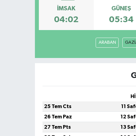
İMSAK
GÜNEŞ
ÖZEL HABER
04:02
05:34
SAĞLIK
SPOR
ARABAN
GAZİ
TARİH
TASAVVUF
G
YAŞAM VE ÇEVRE
Hİ
25 Tem Cts
11 Sa
26 Tem Paz
12 Sa
27 Tem Pts
13 Sa