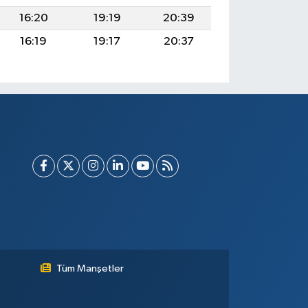
16:20
19:19
20:39
16:19
19:17
20:37
Tüm Manşetler