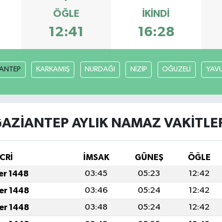
ÖĞLE
İKINDI
12:41
16:28
ANTEP
KARKAMIŞ
NURDAĞI
NİZİP
OĞUZELİ
YAVU
AZİANTEP AYLIK NAMAZ VAKITLE
CRİ
İMSAK
GÜNEŞ
ÖĞLE
fer 1448
03:45
05:23
12:42
fer 1448
03:46
05:24
12:42
fer 1448
03:48
05:24
12:42