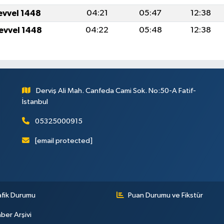
levvel 1448
04:21
05:47
12:38
levvel 1448
04:22
05:48
12:38
Derviş Ali Mah. Canfeda Cami Sok. No:50-A Fatif-
İstanbul
05325000915
[email protected]
afik Durumu
Puan Durumu ve Fikstür
ber Arşivi