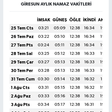
GİRESUN AYLIK NAMAZ VAKITLERI
İMSAK
GÜNEŞ
ÖĞLE
İKINDI
AKŞA
25 Tem Cts
03:21
05:09
12:38
16:34
19:57
26 Tem Paz
03:22
05:10
12:38
16:34
19:56
27 Tem Pts
03:24
05:11
12:38
16:34
19:55
28 Tem Sal
03:25
05:12
12:38
16:33
19:55
29 Tem Çar
03:27
05:13
12:38
16:33
19:54
30 Tem Per
03:28
05:13
12:38
16:33
19:53
31 Tem Cum
03:30
05:14
12:38
16:32
19:51
1 Ağu Cts
03:31
05:15
12:38
16:32
19:50
2 Ağu Paz
03:33
05:16
12:38
16:32
19:49
3 Ağu Pts
03:34
05:17
12:38
16:31
19:48