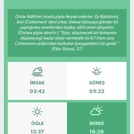
ÖZEL HABER
Onlar (kâfirler) orada şöyle feryad ederler: Ey Rabbimiz,
bizi (Cehennem'den) çıkar, (tekrar dünyaya gönder ki)
SAĞLIK
yaptığımız amellerden başka; sâlih amel işleyelim.
(Onlara şöyle denilir:) "Size, düşünecek bir kimsenin
düşüneceği kadar ömür vermedik mi ki? Hem size
SPOR
Cehennem azâbından korkutan (peygamber) de geldi."
(Fâtır Sûresi, 37)
TARİH
TASAVVUF
İMSAK
GÜNEŞ
YAŞAM VE ÇEVRE
03:42
05:22
ÖĞLE
İKINDI
12:37
16:29