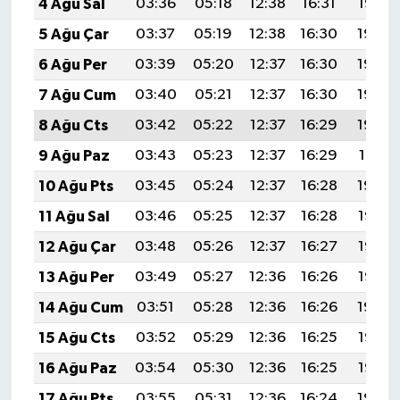
4 Ağu Sal
03:36
05:18
12:38
16:31
19:47
5 Ağu Çar
03:37
05:19
12:38
16:30
19:46
6 Ağu Per
03:39
05:20
12:37
16:30
19:45
7 Ağu Cum
03:40
05:21
12:37
16:30
19:44
8 Ağu Cts
03:42
05:22
12:37
16:29
19:42
9 Ağu Paz
03:43
05:23
12:37
16:29
19:41
10 Ağu Pts
03:45
05:24
12:37
16:28
19:40
11 Ağu Sal
03:46
05:25
12:37
16:28
19:38
12 Ağu Çar
03:48
05:26
12:37
16:27
19:37
13 Ağu Per
03:49
05:27
12:36
16:26
19:36
14 Ağu Cum
03:51
05:28
12:36
16:26
19:34
15 Ağu Cts
03:52
05:29
12:36
16:25
19:33
16 Ağu Paz
03:54
05:30
12:36
16:25
19:32
17 Ağu Pts
03:55
05:31
12:36
16:24
19:30