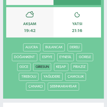
AKŞAM
YATSI
19:42
21:16
ALUCRA
BULANCAK
DERELİ
DOĞANKENT
ESPİYE
EYNESİL
GÖRELE
GÜCE
GİRESUN
KEŞAP
PİRAZİZ
TİREBOLU
YAĞLIDERE
ÇAMOLUK
ÇANAKÇI
ŞEBİNKARAHİSAR