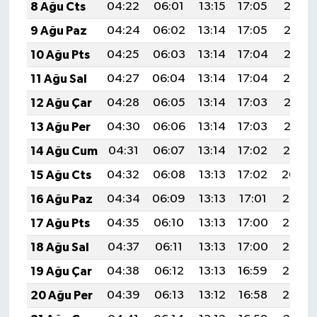
8 Ağu Cts
04:22
06:01
13:15
17:05
20:18
9 Ağu Paz
04:24
06:02
13:14
17:05
20:17
10 Ağu Pts
04:25
06:03
13:14
17:04
20:16
11 Ağu Sal
04:27
06:04
13:14
17:04
20:14
12 Ağu Çar
04:28
06:05
13:14
17:03
20:13
13 Ağu Per
04:30
06:06
13:14
17:03
20:12
14 Ağu Cum
04:31
06:07
13:14
17:02
20:10
15 Ağu Cts
04:32
06:08
13:13
17:02
20:09
16 Ağu Paz
04:34
06:09
13:13
17:01
20:08
17 Ağu Pts
04:35
06:10
13:13
17:00
20:06
18 Ağu Sal
04:37
06:11
13:13
17:00
20:05
19 Ağu Çar
04:38
06:12
13:13
16:59
20:03
20 Ağu Per
04:39
06:13
13:12
16:58
20:02