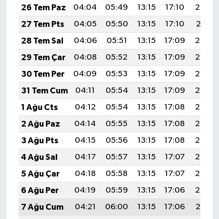
26 Tem Paz
04:04
05:49
13:15
17:10
20:32
27 Tem Pts
04:05
05:50
13:15
17:10
20:31
28 Tem Sal
04:06
05:51
13:15
17:09
20:30
29 Tem Çar
04:08
05:52
13:15
17:09
20:29
30 Tem Per
04:09
05:53
13:15
17:09
20:28
31 Tem Cum
04:11
05:54
13:15
17:09
20:27
1 Ağu Cts
04:12
05:54
13:15
17:08
20:26
2 Ağu Paz
04:14
05:55
13:15
17:08
20:25
3 Ağu Pts
04:15
05:56
13:15
17:08
20:24
4 Ağu Sal
04:17
05:57
13:15
17:07
20:23
5 Ağu Çar
04:18
05:58
13:15
17:07
20:22
6 Ağu Per
04:19
05:59
13:15
17:06
20:20
7 Ağu Cum
04:21
06:00
13:15
17:06
20:19