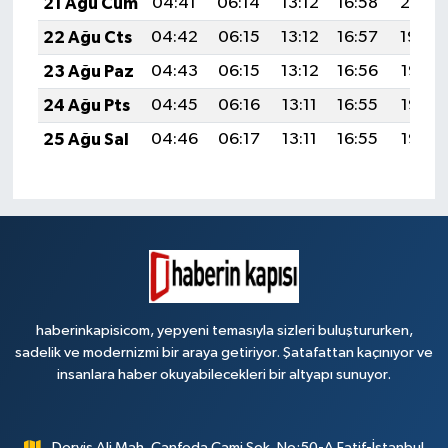
21 Ağu Cum
04:41
06:14
13:12
16:58
20:01
22 Ağu Cts
04:42
06:15
13:12
16:57
19:59
23 Ağu Paz
04:43
06:15
13:12
16:56
19:58
24 Ağu Pts
04:45
06:16
13:11
16:55
19:56
25 Ağu Sal
04:46
06:17
13:11
16:55
19:55
haberinkapisicom, yepyeni temasıyla sizleri buluştururken,
sadelik ve modernizmi bir araya getiriyor. Şatafattan kaçınıyor ve
insanlara haber okuyabilecekleri bir altyapı sunuyor.
Derviş Ali Mah. Canfeda Cami Sok. No:50-A Fatif-İstanbul