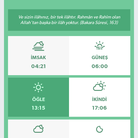
ÖZEL HABER
Ve sizin ilâhınız, bir tek ilâhtır. Rahmân ve Rahîm olan
Allah'tan başka bir ilâh yoktur. (Bakara Sûresi, 163)
SAĞLIK
SPOR
İMSAK
GÜNEŞ
TARİH
04:21
06:00
TASAVVUF
YAŞAM VE ÇEVRE
ÖĞLE
İKINDI
13:15
17:06