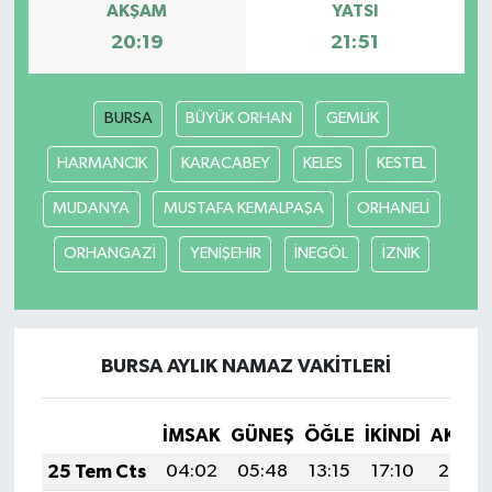
AKŞAM
YATSI
20:19
21:51
BURSA
BÜYÜK ORHAN
GEMLİK
HARMANCIK
KARACABEY
KELES
KESTEL
MUDANYA
MUSTAFA KEMALPAŞA
ORHANELİ
ORHANGAZİ
YENİŞEHİR
İNEGÖL
İZNİK
BURSA AYLIK NAMAZ VAKITLERI
İMSAK
GÜNEŞ
ÖĞLE
İKINDI
AKŞA
25 Tem Cts
04:02
05:48
13:15
17:10
20:33